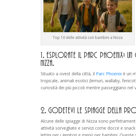
Top 10 delle attività con bambini a Nizza
1. Esplorate il Parc Phoenix:
Nizza.
Situato a ovest della città, il
Parc Phoenix
è un mu
tropicale, animali esotici (lemuri, wallaby, feni
curiosità dei più piccoli mentre passeggiano nel 
2. Godetevi le spiagge della Prom
Alcune delle spiagge di Nizza sono perfettamen
attività sorvegliate e servizi come docce e snac
lettini per i genitori e menù per bambini. Queste 