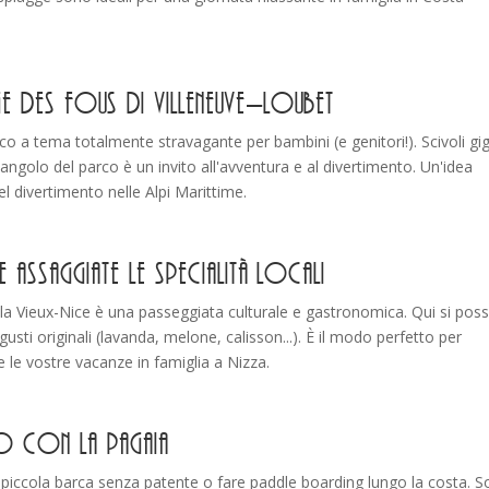
age des Fous di Villeneuve-Loubet
o a tema totalmente stravagante per bambini (e genitori!). Scivoli gig
 angolo del parco è un invito all'avventura e al divertimento. Un'idea
el divertimento nelle Alpi Marittime.
 e assaggiate le specialità locali
ali, la Vieux-Nice è una passeggiata culturale e gastronomica. Qui si po
 gusti originali (lavanda, melone, calisson...). È il modo perfetto per
te le vostre vacanze in famiglia a Nizza.
a o con la pagaia
 piccola barca senza patente o fare paddle boarding lungo la costa. 