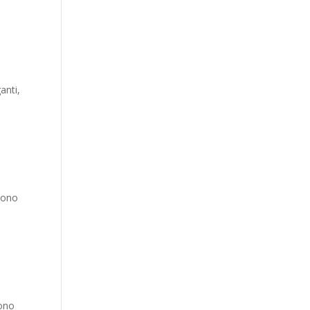
anti,
ssono
Sono