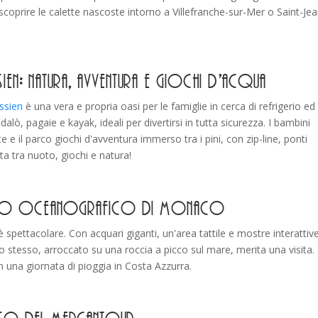
scoprire le calette nascoste intorno a Villefranche-sur-Mer o Saint-Jea
sien: natura, avventura e giochi d'acqua
ssien
è una vera e propria oasi per le famiglie in cerca di refrigerio ed
alò, pagaie e kayak, ideali per divertirsi in tutta sicurezza. I bambini
 e il parco giochi d'avventura immerso tra i pini, con zip-line, ponti
tta tra nuoto, giochi e natura!
 Museo Oceanografico di Monaco
 spettacolare. Con acquari giganti, un'area tattile e mostre interattive
o stesso, arroccato su una roccia a picco sul mare, merita una visita.
in una giornata di pioggia in Costa Azzurra.