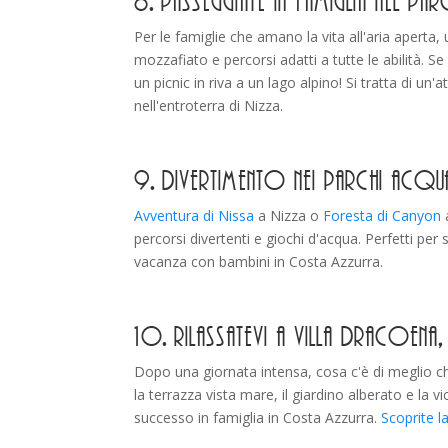
8. Passeggiate in famiglia nel 
Per le famiglie che amano la vita all'aria aperta, 
mozzafiato e percorsi adatti a tutte le abilità. 
un picnic in riva a un lago alpino! Si tratta di un
nell'entroterra di Nizza.
9. Divertimento nei parchi acqua
Avventura di Nissa
a Nizza o
Foresta di Canyon
a
percorsi divertenti e giochi d'acqua. Perfetti per
vacanza con bambini in Costa Azzurra.
10. Rilassatevi a Villa Dracoen
Dopo una giornata intensa, cosa c'è di meglio c
la terrazza vista mare, il giardino alberato e la vi
successo in famiglia in Costa Azzurra.
Scoprite l