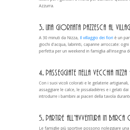
Azzurra.
3. Una giornata pazzesca al Vill
A 30 minuti da Nizza,
Il villaggio dei fiori
è un parc
giochi d'acqua, labirinti, capanne arroccate: ogni
perfetta per un weekend in famiglia all'insegna d
4. Passeggiate nella Vecchia Nizza
Con i suoi vicoli colorati e le gelaterie artigian
assaggiare le calce, le pissaladières e i gelati dai
introdurre i bambini ai piaceri della tavola duran
5. Partire all'avventura in barc
Le famiglie più sportive possono noleggiare una