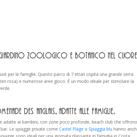
 un giardino zoologico e botanico nel cuore
st per le famiglie. Questo parco di 7 ettari ospita una grande serra
cotteri rosa) e numerose aree gioco. È un modo ideale per stimolare la
verde.
enade des Anglais, adatte alle famiglie.
te adatte ai bambini, con zone poco profonde, beach club che offron
k bar. Le spiagge private come
Castel Plage
o
Spiaggia blu
hanno anch
spiagge sono ideali per una giornata rilassante in famiglia in Costa