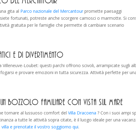
Parco del Mercantour
una gita al
Parco nazionale del Mercantour
promette paesaggi
Se siete fortunati, potreste anche scorgere camosci o marmotte. Si cons
'attività gratuita per le famiglie che permette di cambiare scenario
tici e di divertimento
 Villeneuve-Loubet: questi parchi offrono scivoli, arrampicate sugli alb
 sfogarsi e provare emozioni in tutta sicurezza. Attività perfette per un
a, un bozzolo familiare con vista sul mare
he tornare al lussuoso comfort del
Villa Dracoena
? Con i suoi ampi sp
cinanza a tutte le attività sopra citate, è il luogo ideale per una vacanz
a villa e prenotate il vostro soggiorno qui
.