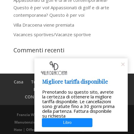
Appassionati di golf e di arte contemporanea?
Questo è per voi! Appassionati di golf e di arte
contemporanea? Questo è per voi
Villa Dracoena viene premiata
Vacances sportives/Vacanze sportive
Commenti recenti
Migliore tariffa disponibile
Casa
Turismo
Ristoranti
Testimonianze
Blog
Prenotazione
Prenotando su questo sito, avrete 
la certezza di ottenere la migliore 
CONDIZIONI GENERALI DI CONTRATTO
tariffa disponibile. Le cancellazioni 
sono gratuite fino a 30 giorni prima 
della partenza. Fattura disponibile 
Francia Web Design
|
Creazione del sito web dell'hotel
|
Manutenzione di Wordpress
|
Creazione Sito Gite Chambre
Libro
Hote
|
Offerte di lavoro nell'ospitalità
|
Referenze aziendali